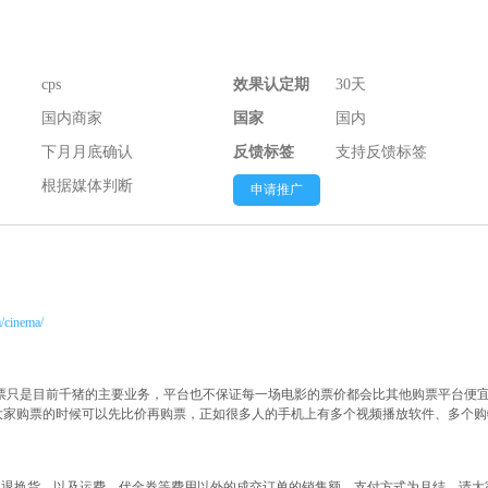
cps
效果认定期
30天
国内商家
国家
国内
下月月底确认
反馈标签
支持反馈标签
根据媒体判断
申请推广
m/cinema/
票只是目前千猪的主要业务，平台也不保证每一场电影的票价都会比其他购票平台便
大家购票的时候可以先比价再购票，正如很多人的手机上有多个视频播放软件、多个购
掉退换货，以及运费，代金券等费用以外的成交订单的销售额。支付方式为月结，请