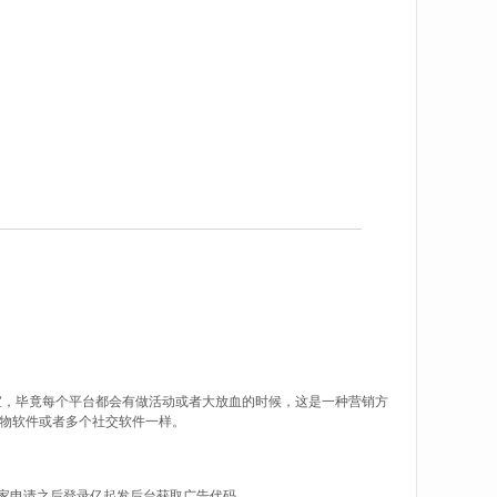
宜，毕竟每个平台都会有做活动或者大放血的时候，这是一种营销方
物软件或者多个社交软件一样。
大家申请之后登录亿起发后台获取广告代码。